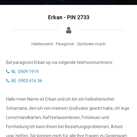
Tarotkaart
Waterman
Vissen
Getuigenissen
Erkan - PIN 2733
Ram
Belverzoek
Stier
Helderziend - Paragnost - Spirituele coach
Vragen?
Tweelingen
Bel paragnost Erkan op via volgende telefoonnummers:
Info
Kreeft
NL 0909 1919
Leeuw
Privacybeleid
BE 0903 416 36
Maagd
Desktop website
Hallo mein Name ist Erkan und ich bin ein hellseherischer
Weegschaal
Schamane, den ich von meinem Großvater geerbt habe, ich lege
Sluit menu
Schorpioen
Lenormandkarten, Kaffeetassenlesen, Fotolesen und
Boogschutter
Fernheilung Ich kann Ihnen bei Beziehungsproblemen, Arbeit
CONTACT
usw. helfen, Sie können mich für alle Ihre Fragen zu Gegenwart,
Steenbok