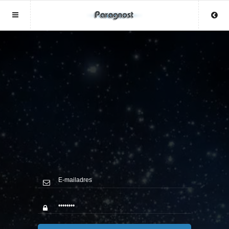
Sluit menu
Sluit menu
MENU TOPPARAGNOSTEN.NL
UW PARAGNOSTACCOUNT
Home
Login
Account
Aanmaken
Wachtwoord
Login
Aanmaken
Wachtwoord
COPYRIGHT 08 - 2026 MOBIEL V 2.0
TOPPARAGNOSTEN.NL
Paragnosten
Vind paragnost