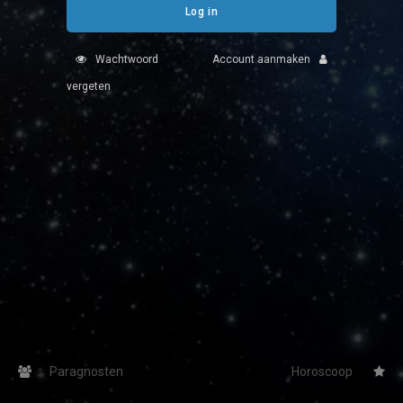
Log in
Fotoreading
Wachtwoord
Account aanmaken
Horoscoop
12
vergeten
Tarotkaart
Waterman
Vissen
Getuigenissen
Ram
Belverzoek
Stier
Vragen?
Tweelingen
Info
Kreeft
Leeuw
Privacybeleid
Maagd
Paragnosten
Horoscoop
Desktop website
Weegschaal