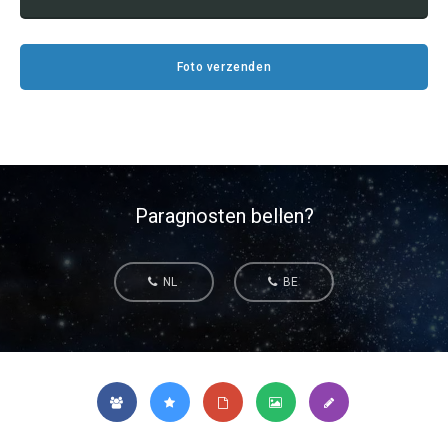
Tarotkaart
Waterman
Vissen
Getuigenissen
Foto verzenden
Ram
Belverzoek
Stier
Vragen?
Tweelingen
Info
Kreeft
Paragnosten bellen?
Leeuw
Privacybeleid
NL
BE
Maagd
Desktop website
Weegschaal
Sluit menu
Schorpioen
Boogschutter
CONTACT
Steenbok