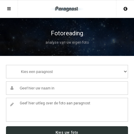
Sluit menu
Sluit menu
MENU TOPPARAGNOSTEN.NL
UW PARAGNOSTACCOUNT
Fotoreading
analyse van uw eigen foto
Home
Login
Account
Aanmaken
Paragnosten
Wachtwoord
Login
Aanmaken
Vind paragnost
Wachtwoord
COPYRIGHT 08 - 2026 MOBIEL V 2.0
Fotoreading
TOPPARAGNOSTEN.NL
Horoscoop
12
Kies uw foto