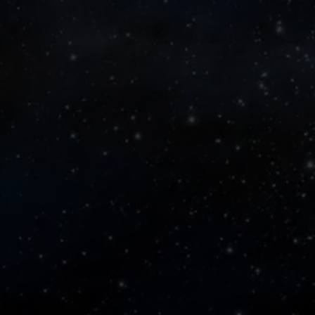
Fotoreading
Horoscoop
12
Tarotkaart
Waterman
Vissen
Getuigenissen
Ram
Belverzoek
Stier
Vragen?
Tweelingen
Info
Kreeft
Leeuw
Privacybeleid
Maagd
Desktop website
Weegschaal