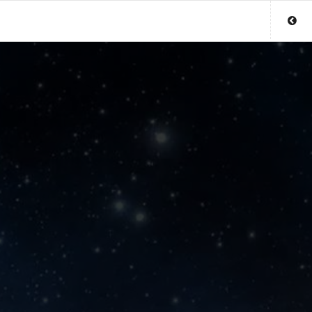
Sluit menu
UW PARAGNOSTACCOUNT
Login
Aanmaken
Wachtwoord
COPYRIGHT 08 - 2026 MOBIEL V 2.0
TOPPARAGNOSTEN.NL