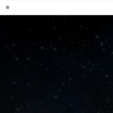
Sluit menu
MENU TOPPARAGNOSTEN.NL
Home
Account
Login
Aanmaken
Wachtwoord
Paragnosten
Vind paragnost