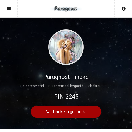
Sluit menu
Sluit menu
MENU TOPPARAGNOSTEN.NL
UW PARAGNOSTACCOUNT
Home
Login
Account
Aanmaken
Paragnosten
Wachtwoord
Login
Paragnost Tineke
Heldervoelend - Paranormaal begaafd - Chakrareading
Aanmaken
Vind paragnost
PIN 2245
Wachtwoord
COPYRIGHT 08 - 2026 MOBIEL V 2.0
Fotoreading
TOPPARAGNOSTEN.NL
Tineke in gesprek
Horoscoop
12