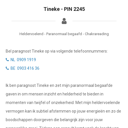
Tarotkaart
Waterman
Tineke - PIN 2245
Vissen
Getuigenissen
Ram
Belverzoek
Heldervoelend - Paranormaal begaafd - Chakrareading
Stier
Vragen?
Tweelingen
Bel paragnost Tineke op via volgende telefoonnummers:
Info
Kreeft
NL 0909 1919
BE 0903 416 36
Leeuw
Privacybeleid
Maagd
Ik ben paragnost Tineke en zet mijn paranormaal begaafde
Desktop website
Weegschaal
gaven in om mensen inzicht en helderheid te bieden in
Sluit menu
momenten van twijfel of onzekerheid. Met mijn heldervoelende
Schorpioen
vermogen kan ik subtiel afstemmen op jouw energieën en zo de
Boogschutter
boodschappen doorgeven die belangrijk zijn voor jouw
CONTACT
Steenbok